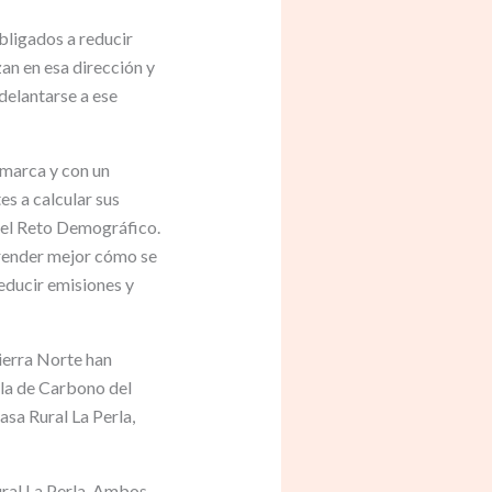
bligados a reducir
an en esa dirección y
delantarse a ese
omarca y con un
s a calcular sus
y el Reto Demográfico.
prender mejor cómo se
educir emisiones y
ierra Norte han
lla de Carbono del
asa Rural La Perla,
ural La Perla. Ambos