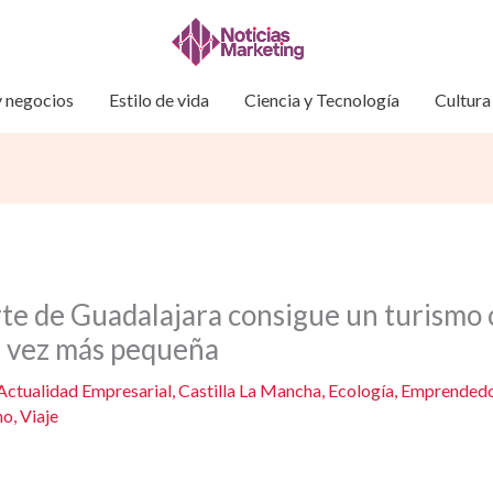
 negocios
Estilo de vida
Ciencia y Tecnología
Cultura
rte de Guadalajara consigue un turismo 
 vez más pequeña
Actualidad Empresarial
,
Castilla La Mancha
,
Ecología
,
Emprendedo
mo
,
Viaje