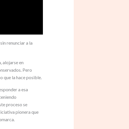
in renunciar a la
, alojarse en
conservados. Pero
o que la hace posible.
responder a esa
teniendo
ste proceso se
iciativa pionera que
comarca.