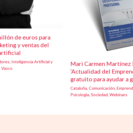
illón de euros para
keting y ventas del
rtificial
dores
,
Inteligencia Artificial y
Mari Carmen Martínez 
s Vasco
‘Actualidad del Emprend
gratuito para ayudar a 
Cataluña
,
Comunicación
,
Emprend
Psicología
,
Sociedad
,
Webinars