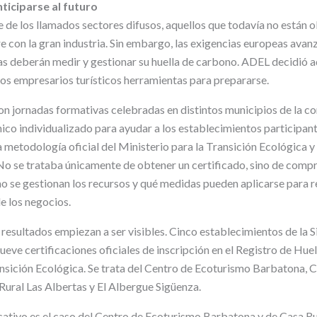
ticiparse al futuro
 de los llamados sectores difusos, aquellos que todavía no están o
 con la gran industria. Sin embargo, las exigencias europeas avanz
 deberán medir y gestionar su huella de carbono. ADEL decidió a
los empresarios turísticos herramientas para prepararse.
on jornadas formativas celebradas en distintos municipios de la c
o individualizado para ayudar a los establecimientos participante
a metodología oficial del Ministerio para la Transición Ecológica 
. No se trataba únicamente de obtener un certificado, sino de com
 se gestionan los recursos y qué medidas pueden aplicarse para r
de los negocios.
 resultados empiezan a ser visibles. Cinco establecimientos de la S
ueve certificaciones oficiales de inscripción en el Registro de Hue
ansición Ecológica. Se trata del Centro de Ecoturismo Barbatona, C
Rural Las Albertas y El Albergue Sigüenza.
cativo es el caso del Centro de Ecoturismo Barbatona y de Casa R