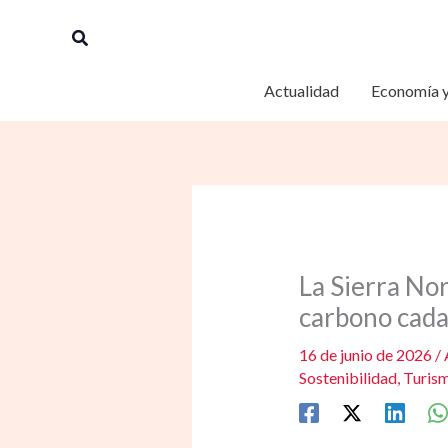
Ir
Buscar
al
contenido
Actualidad
Economía y
La Sierra No
carbono cada
16 de junio de 2026
/
Sostenibilidad
,
Turis