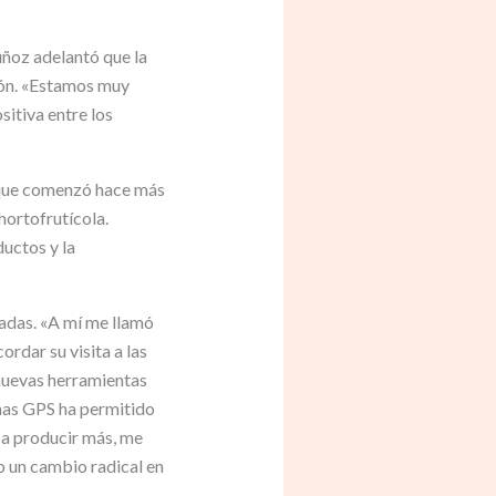
uñoz adelantó que la
ión. «Estamos muy
sitiva entre los
o que comenzó hace más
hortofrutícola.
uctos y la
adas. «A mí me llamó
ordar su visita a las
 nuevas herramientas
mas GPS ha permitido
 a producir más, me
o un cambio radical en