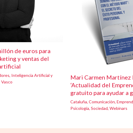
illón de euros para
keting y ventas del
rtificial
dores
,
Inteligencia Artificial y
Mari Carmen Martínez 
s Vasco
‘Actualidad del Emprend
gratuito para ayudar a 
Cataluña
,
Comunicación
,
Emprend
Psicología
,
Sociedad
,
Webinars