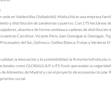
l
 sede en Valdestillas (Valladolid), MuñozVal es una empresa famili
iento y distribución de zanahorias y puerros. Con 175 hectáreas d
abajadores, abastece de forma continua a cadenas de distribución e 
 encuentran Carrefour, Vicente Peris, Sam Dennigan & Dennigan, Top
 Procesados del Sur, Gufresco, Gallina Blanca, Frutas y Verduras El
lidad, la innovación y la sostenibilidad, la firma hortofrutícola c
nacionales como GLOBALG.A.P. e IFS Food, que avalan su seguridad
 de Alimentos de Madrid y con el proyecto de economía circular 
promiso social.