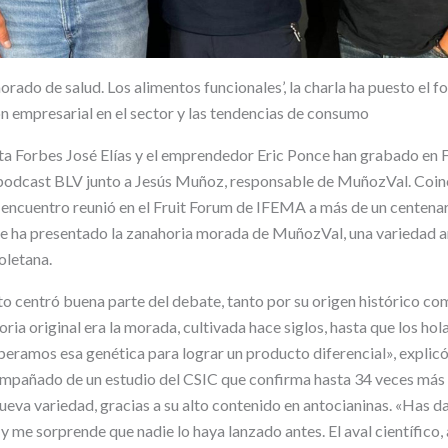
morado de salud. Los alimentos funcionales’, la charla ha puesto el f
ión empresarial en el sector y las tendencias de consumo
sta Forbes José Elías y el emprendedor Eric Ponce han grabado en F
 podcast BLV junto a Jesús Muñoz, responsable de MuñozVal. Coin
el encuentro reunió en el Fruit Forum de IFEMA a más de un centena
se ha presentado la zanahoria morada de MuñozVal, una variedad 
oletana.
o centró buena parte del debate, tanto por su origen histórico co
ria original era la morada, cultivada hace siglos, hasta que los h
uperamos esa genética para lograr un producto diferencial», explic
ompañado de un estudio del CSIC que confirma hasta 34 veces más
ueva variedad, gracias a su alto contenido en antocianinas. «Has da
 me sorprende que nadie lo haya lanzado antes. El aval científico,