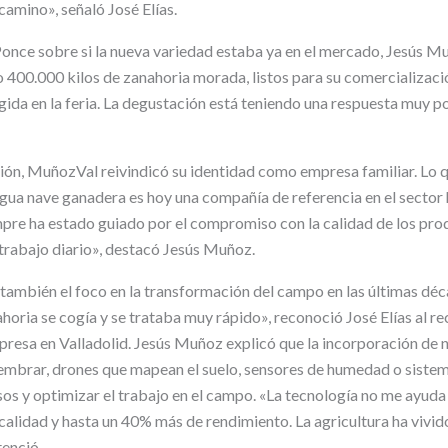
camino», señaló José Elías.
once sobre si la nueva variedad estaba ya en el mercado, Jesús M
 400.000 kilos de zanahoria morada, listos para su comercializac
gida en la feria. La degustación está teniendo una respuesta muy po
ción, MuñozVal reivindicó su identidad como empresa familiar. L
igua nave ganadera es hoy una compañía de referencia en el sector 
re ha estado guiado por el compromiso con la calidad de los prod
 trabajo diario», destacó Jesús Muñoz.
también el foco en la transformación del campo en las últimas déc
ahoria se cogía y se trataba muy rápido», reconoció José Elías al rec
mpresa en Valladolid. Jesús Muñoz explicó que la incorporación de
embrar, drones que mapean el suelo, sensores de humedad o siste
os y optimizar el trabajo en el campo. «La tecnología no me ayuda
calidad y hasta un 40% más de rendimiento. La agricultura ha vivid
tenció.