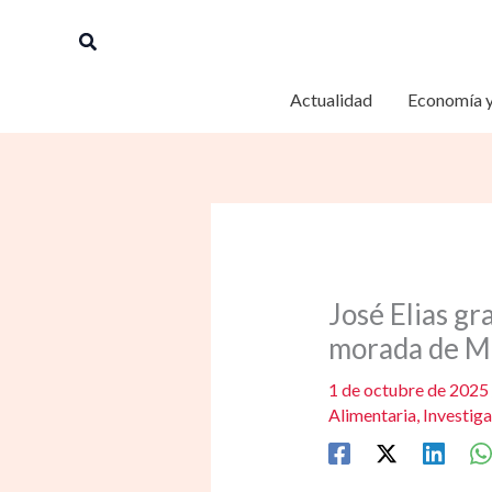
Ir
Buscar
al
contenido
Actualidad
Economía y
José Elias gr
morada de M
1 de octubre de 2025
Alimentaria
,
Investiga