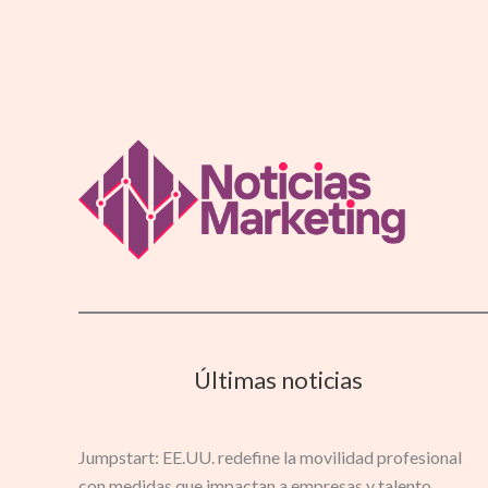
Últimas noticias
Jumpstart: EE.UU. redefine la movilidad profesional
con medidas que impactan a empresas y talento