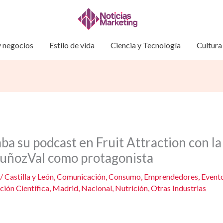
 negocios
Estilo de vida
Ciencia y Tecnología
Cultura
aba su podcast en Fruit Attraction con l
uñozVal como protagonista
/
Castilla y León
,
Comunicación
,
Consumo
,
Emprendedores
,
Event
ción Científica
,
Madrid
,
Nacional
,
Nutrición
,
Otras Industrias