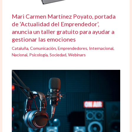
Mari Carmen Martínez Poyato, portada
de ‘Actualidad del Emprendedor’,
anuncia un taller gratuito para ayudar a
gestionar las emociones
Cataluña
,
Comunicación
,
Emprendedores
,
Internacional
,
Nacional
,
Psicología
,
Sociedad
,
Webinars