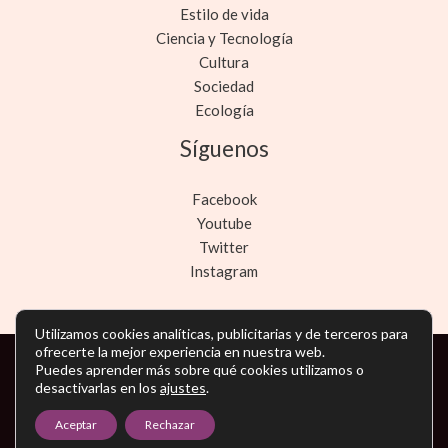
Estilo de vida
Ciencia y Tecnología
Cultura
Sociedad
Ecología
Síguenos
Facebook
Youtube
Twitter
Instagram
Utilizamos cookies analíticas, publicitarias y de terceros para
ofrecerte la mejor experiencia en nuestra web.
Puedes aprender más sobre qué cookies utilizamos o
Copyright © Todos los derechos reservados -
desactivarlas en los
ajustes
.
noticiasmarketing.es
Aceptar
Rechazar
Política de privacidad
-
Política de cookies
-
Contacto