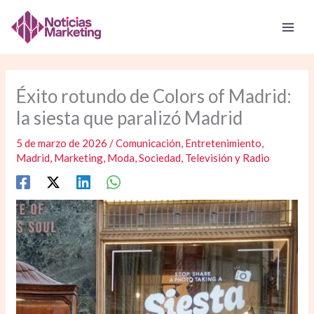
Ir
al
contenido
Éxito rotundo de Colors of Madrid:
la siesta que paralizó Madrid
5 de marzo de 2026
/
Comunicación
,
Entretenimiento
,
Madrid
,
Marketing
,
Moda
,
Sociedad
,
Televisión y Radio