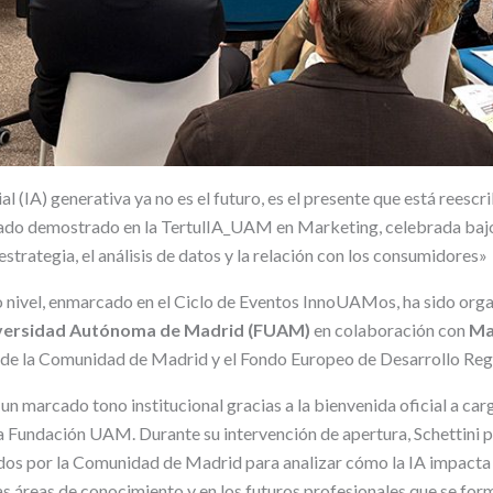
ial (IA) generativa ya no es el futuro, es el presente que está reescr
ado demostrado en la TertulIA_UAM en Marketing, celebrada bajo 
strategia, el análisis de datos y la relación con los consumidores»
o nivel, enmarcado en el Ciclo de Eventos InnoUAMos, ha sido orga
iversidad Autónoma de Madrid (FUAM)
en colaboración con
Ma
 de la Comunidad de Madrid y el Fondo Europeo de Desarrollo Reg
un marcado tono institucional gracias a la bienvenida oficial a ca
la Fundación UAM. Durante su intervención de apertura, Schettini p
ados por la Comunidad de Madrid para analizar cómo la IA impact
as áreas de conocimiento y en los futuros profesionales que se form