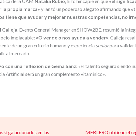
drática de la UAM
Natalia Rubio
, hizo hincapié en que
«el signific
r la propia marca»
y lanzó un poderoso alegato afirmando que
«
nos tiene que ayudar y mejorar nuestras competencias, no ir
l Calleja
, Events General Manager en SHOW2BE, resumió la integ
gocio implacable:
«O vende o nos ayuda a vender»
. Calleja res
ente de un gran criterio humano y experiencia
senior
para validar 
lir al mercado.
yó con una reflexión de Gema Sanz:
«El talento seguirá siendo n
ncia Artificial será un gran complemento vitamínico».
ski galardonados en las
MEBLERO obtiene el regi