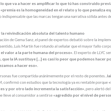
«lo que va a hacer es amplificar lo que tú has construido pre
a
«premia es la homogeneidad en el relato y lo que penaliza es
o indispensable que las marcas tengan una narrativa sólida antes d
y la reivindicación absoluta del talento humano
ación de Gema Sanz, el panel de expertos debatió sobre la impleme
sentido, Luis Martín fue rotundo al señalar que el mayor fallo corpo
 el valor a la parte humana del proceso»
. El experto de LLYC s
, que la IA sustituye […] es casi lo peor que podemos hacer 
ezamos a hacer eso»
.
ersonas fue compartida unánimemente por el resto de ponentes.
Ja
, confirmó con estudios que la tecnología ya es rentable porque
«
tes y por otro lado incrementa la satisfacción»
, pero alertó de
 lleve al consumidor a sentirse
«agredido por el nivel de perso