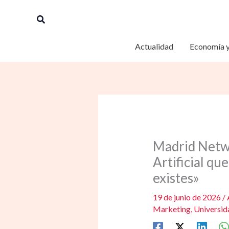
Ir
Buscar
al
contenido
Actualidad
Economía y
Madrid Netwo
Artificial qu
existes»
19 de junio de 2026
/
Marketing
,
Universid