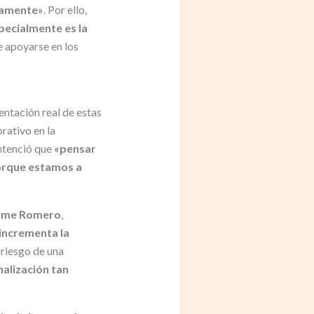
viamente»
. Por ello,
pecialmente es la
e apoyarse en los
ntación real de estas
rativo en la
entenció que
«pensar
porque estamos a
ime Romero
,
incrementa la
l riesgo de una
nalización tan