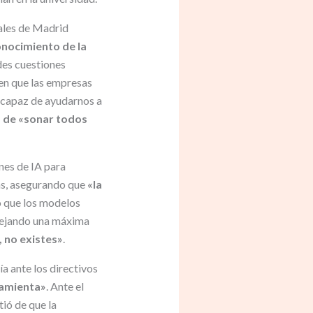
nales de Madrid
conocimiento de la
ndes cuestiones
 en que las empresas
á capaz de ayudarnos a
a de «sonar todos
ones de IA para
as, asegurando que
«la
ó que los modelos
 dejando una máxima
e, no existes»
.
a ante los directivos
rramienta»
. Ante el
ió de que la