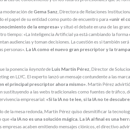
 la moderación de
Gema Sanz
, Directora de Relaciones Institucio
o el papel de su entidad como punto de encuentro para
«unir el 
conocimiento de la empresa»
y situó el debate en una de las gra
tro tiempo: «La Inteligencia Artificial ya está cambiando la forma
ntan audiencias y toman decisiones. La cuestión es si también ser
as personas».
La IA como el nuevo gran prescriptor y la tramp
 fue la ponencia
keynote
de
Luis Martín Pérez
, Director de Soluci
ing en LLYC. El experto lanzó un mensaje contundente a las marc
en el principal prescriptor ahora mismo»
. Martín Pérez advirti
n sustituyendo a las webs tradicionales como fuentes de tráfico,
pervivencia empresarial:
«Si la IA no te lee, si la IA no te descubr
lo de la mesa redonda, Martín Pérez quiso desmitificar la tecnologí
o que
«la IA no es una solución mágica. La IA al final es una he
s empresas acaben emitiendo mensajes clónicos, el directivo advirt