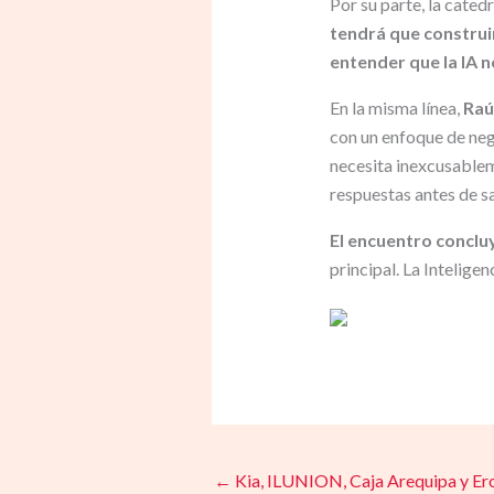
Por su parte, la cate
tendrá que construi
entender que la IA 
En la misma línea,
Raú
con un enfoque de ne
necesita inexcusablem
respuestas antes de sa
El encuentro conclu
principal. La Intelige
←
Kia, ILUNION, Caja Arequipa y Ero