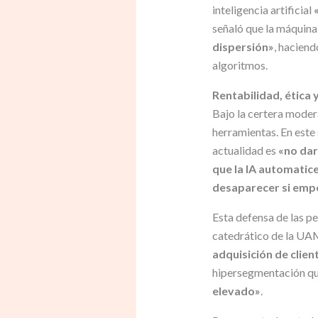
inteligencia artificial
señaló que la máquin
dispersión»
, haciend
algoritmos.
Rentabilidad, ética 
Bajo la certera moder
herramientas. En este 
actualidad es
«no dar
que la IA automatice
desaparecer si emp
Esta defensa de las p
catedrático de la UAM
adquisición de clien
hipersegmentación que
elevado»
.