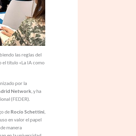
ibiendo las reglas del
el título «La IA como
nizado por la
drid Network
, y ha
ional (FEDER).
rgo de
Rocío Schettini
,
uso en valor el papel
a de manera
an en la universidad.