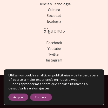
Ciencia y Tecnología
Cultura
Sociedad
Ecología
Síguenos
Facebook
Youtube
Twitter
Instagram
Utilizamos cookies analíticas, publicitarias y de terceros para
ofrecerte la mejor experiencia en nuestra web.
Copyright © Todos los derechos reservados -
Puedes aprender más sobre qué cookies utilizamos o
desactivarlas en los
ajustes
.
noticiasmarketing.es
Aceptar
Rechazar
Política de privacidad
-
Política de cookies
-
Contacto