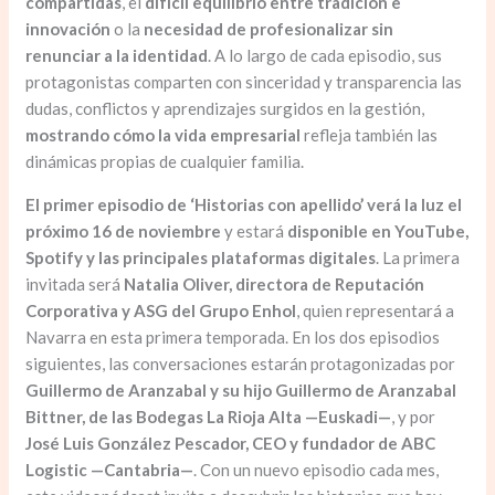
compartidas
, el
difícil equilibrio entre tradición e
innovación
o la
necesidad de profesionalizar sin
renunciar a la identidad
. A lo largo de cada episodio, sus
protagonistas comparten con sinceridad y transparencia las
dudas, conflictos y aprendizajes surgidos en la gestión,
mostrando cómo la vida empresarial
refleja también las
dinámicas propias de cualquier familia. ⁣
El primer episodio de ‘Historias con apellido’ verá la luz el
próximo 16 de noviembre
y estará
disponible en YouTube,
Spotify y las principales plataformas digitales
. La primera
invitada será
Natalia Oliver, directora de Reputación
Corporativa y ASG del Grupo Enhol
, quien representará a
Navarra en esta primera temporada. En los dos episodios
siguientes, las conversaciones estarán protagonizadas por
Guillermo de Aranzabal y su hijo Guillermo de Aranzabal
Bittner, de las Bodegas La Rioja Alta —Euskadi—
, y por
José Luis González Pescador, CEO y fundador de ABC
Logistic —Cantabria—
. Con un nuevo episodio cada mes,