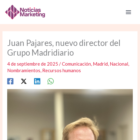
Ir
al
contenido
Juan Pajares, nuevo director del
Grupo Madridiario
4 de septiembre de 2025
/
Comunicación
,
Madrid
,
Nacional
,
Nombramientos
,
Recursos humanos