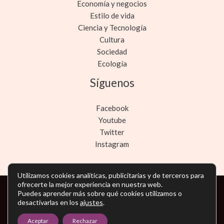
Economía y negocios
Estilo de vida
Ciencia y Tecnología
Cultura
Sociedad
Ecología
Síguenos
Facebook
Youtube
Twitter
Instagram
Utilizamos cookies analíticas, publicitarias y de terceros para
ofrecerte la mejor experiencia en nuestra web.
Puedes aprender más sobre qué cookies utilizamos o
Copyright © Todos los derechos reservados -
desactivarlas en los
ajustes
.
noticiasmarketing.es
Aceptar
Rechazar
Política de privacidad
-
Política de cookies
-
Contacto