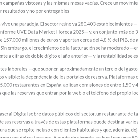
n campañas vistosas y las mismas mesas vacías. Crece un movimie
r resultados y no por entregables
a vive una paradoja. El sector reúne ya 280.403 establecimientos —
el informe UVE Data Market Horeca 2025— y, en conjunto, más de 
e 157.000 millones de euros y aportan cerca del 4,8 % del PIB, de
 Sin embargo, el crecimiento de la facturación se ha moderado —en
ente a cifras de doble dígito el año anterior— y la rentabilidad se e
ostes laborales —que suponen aproximadamente un tercio del gasto
s visible: la dependencia de los portales de reserva. Plataformas
5.000 restaurantes en España, aplican comisiones de entre 1,50 y 
s que las reservas que entran por la web o el teléfono del propio lo
Maserai Digital sobre datos públicos del sector, un restaurante de
e sus reservas a través de estas plataformas puede destinar varios
ura que se repite incluso con clientes habituales y que, además, de
orma y no del restaurante. A modo de ejemplo, un local con unas 50