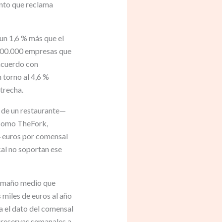
nto que reclama
un 1,6 % más que el
300.000 empresas que
 acuerdo con
 torno al 4,6 %
strecha.
 de un restaurante—
 como TheFork,
4 euros por comensal
cal no soportan ese
 tamaño medio que
 miles de euros al año
ja el dato del comensal
 reservas semanales a