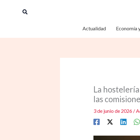
Ir
Buscar
al
contenido
Actualidad
Economía y
La hostelerí
las comisione
3 de junio de 2026
/
A