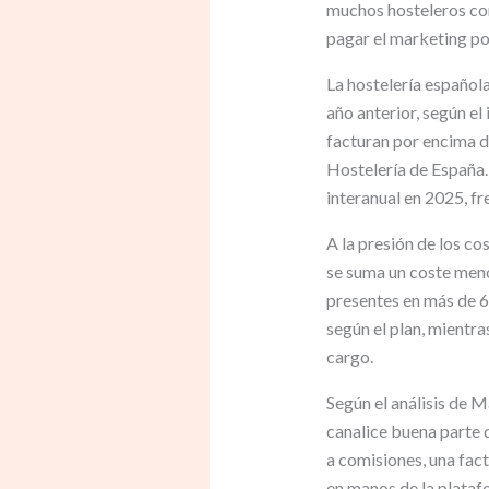
muchos hosteleros co
pagar el marketing po
La hostelería español
año anterior, según 
facturan por encima d
Hostelería de España.
interanual en 2025, fr
A la presión de los c
se suma un coste meno
presentes en más de 6
según el plan, mientra
cargo.
Según el análisis de 
canalice buena parte d
a comisiones, una fact
en manos de la plataf