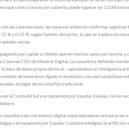
rma que cobra 2 euros por cubierto puede superar los 13.000 euros
con las cancelaciones: las reservas online sin confirmar registran 
 15 % y el 25 %, según fuentes del sector, lo que se traduce en mes
 quedan vacías.
 pagando por captar a clientes que en muchos casos ya conocía, y c
 Cánovas CEO de Maserai Digital. La consultora defiende reorient
y la base de datos propia del local —apoyándose en inteligencia art
n modelo de honorarios ligado a resultados, con una cuota base re
radas, en lugar de la cuota fija tradicional.
a en la Costa del Sol y en expansión por España, trabaja con los sec
iliario.
 consultora de crecimiento digital especializada en restauración e
álaga) y en expansión por España. Combina inteligencia artificial c