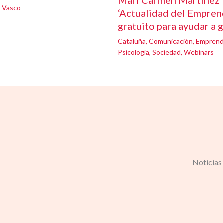
Mari Carmen Martínez 
s Vasco
‘Actualidad del Emprend
gratuito para ayudar a 
Cataluña
,
Comunicación
,
Emprend
Psicología
,
Sociedad
,
Webinars
Noticias 