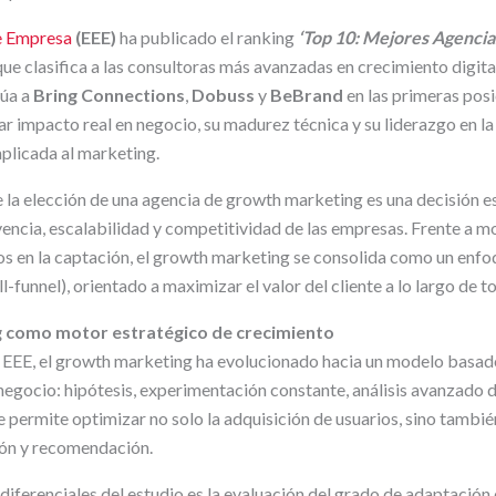
e Empresa
(EEE)
ha publicado el ranking
‘Top 10:
Mejores Agencia
que clasifica a las consultoras más avanzadas en crecimiento digit
túa a
Bring Connections
,
Dobuss
y
BeBrand
en las primeras pos
r impacto real en negocio, su madurez técnica y su liderazgo en l
 aplicada al marketing.
e la elección de una agencia de growth marketing es una decisión e
vencia, escalabilidad y competitividad de las empresas. Frente a 
os en la captación, el growth marketing se consolida como un enfo
funnel), orientado a maximizar el valor del cliente a lo largo de to
g como motor estratégico de crecimiento
a EEE, el growth marketing ha evolucionado hacia un modelo basad
 negocio: hipótesis, experimentación constante, análisis avanzado d
 permite optimizar no solo la adquisición de usuarios, sino tambié
ión y recomendación.
iferenciales del estudio es la evaluación del grado de adaptación d