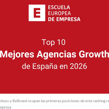
buss y BeBrand ocupan las primeras posiciones de este ranking re
Empresa