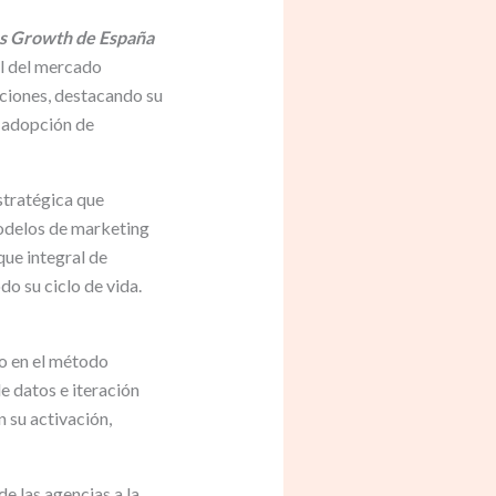
s Growth de España
al del mercado
iciones, destacando su
a adopción de
stratégica que
modelos de marketing
que integral de
do su ciclo de vida.
o en el método
e datos e iteración
n su activación,
e las agencias a la