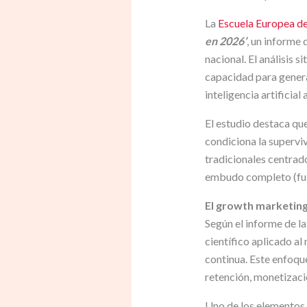
La
Escuela Europea d
en 2026’
, un informe 
nacional. El análisis si
capacidad para genera
inteligencia artificial
El estudio destaca qu
condiciona la supervi
tradicionales centrad
embudo completo (full-
El growth marketin
Según el informe de l
científico aplicado al
continua. Este enfoque
retención, monetizac
Uno de los elementos d