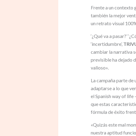
Frente a un contexto g
también la mejor vent
un retrato visual 100%
‘¿Qué va a pasar?’ ‘¿
‘incertidumbre’,
TRIV
cambiar la narrativa 
previsible ha dejado d
valioso».
La campaña parte de u
adaptarse a lo que ve
el Spanish way of life
que estas característi
fórmula de éxito frent
«Quizás este mal mome
nuestra aptitud funci