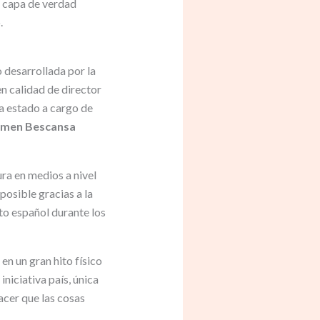
a capa de verdad
.
 desarrollada por la
n calidad de director
ha estado a cargo de
men Bescansa
ura en medios a nivel
osible gracias a la
nto español durante los
en un gran hito físico
iniciativa país, única
acer que las cosas