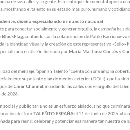
enuina de sus calles y su gente. Este enfoque documental aporta un
a, mostrando el talento en su estado más puro, humano y cotidiano
diente, diseño especializado e impacto nacional
e para conectar socialmente y generar orgullo, la campaña ha sido
e
BlackFlag
, contando con la colaboración de Pablo Barrionuevo e
da la identidad visual y la creación de este representativo «Sello» 
especializado en diseño liderado por
María Martínez Cortés
y
Car
ilidad del mensaje, ‘Spanish Taleñto ’ cuenta con una amplia cobert
ecialmente su potente plan de medios exterior (OOH), que ha sido p
gica de
Clear Channel
, inundando las calles con el orgullo del tale
 de 2026.
 social y publicitaria no es un esfuerzo aislado, sino que culminará 
ebración del foro
TALEÑTO ESPAÑA
el 11 de Junio de 2026. «Una 
ñada para reunir, celebrar y potenciar esa manera tan nuestra de h