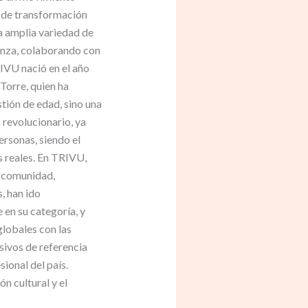
s de transformación
a amplia variedad de
anza, colaborando con
IVU nació en el año
Torre, quien ha
stión de edad, sino una
 revolucionario, ya
ersonas, siendo el
s reales. En TRIVU,
u comunidad,
, han ido
 en su categoría, y
lobales con las
sivos de referencia
onal del país.
n cultural y el