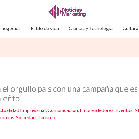
 negocios
Estilo de vida
Ciencia y Tecnología
Cultura
 el orgullo país con una campaña que e
aleñto’
ctualidad Empresarial
,
Comunicación
,
Emprendedores
,
Eventos
,
M
umanos
,
Sociedad
,
Turismo