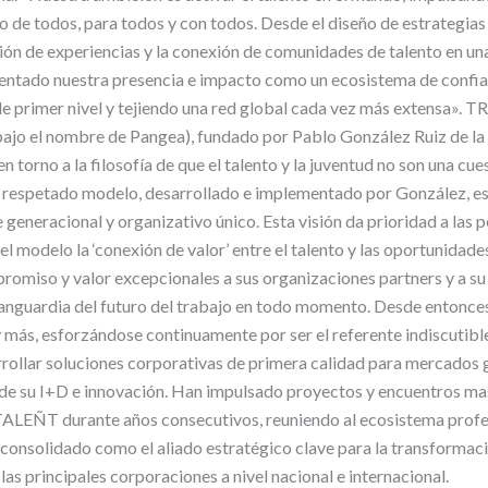
 de todos, para todos y con todos. Desde el diseño de estrategia
ación de experiencias y la conexión de comunidades de talento en un
ntado nuestra presencia e impacto como un ecosistema de confi
e primer nivel y tejiendo una red global cada vez más extensa». TR
ajo el nombre de Pangea), fundado por Pablo González Ruiz de la 
n torno a la filosofía de que el talento y la juventud no son una cue
 El respetado modelo, desarrollado e implementado por González, es
generacional y organizativo único. Esta visión da prioridad a las p
 modelo la ‘conexión de valor’ entre el talento y las oportunidade
omiso y valor excepcionales a sus organizaciones partners y a s
anguardia del futuro del trabajo en todo momento. Desde entonces
 más, esforzándose continuamente por ser el referente indiscutible
rollar soluciones corporativas de primera calidad para mercados g
 de su I+D e innovación. Han impulsado proyectos y encuentros ma
LEÑT durante años consecutivos, reuniendo al ecosistema profesi
onsolidado como el aliado estratégico clave para la transformació
as principales corporaciones a nivel nacional e internacional.