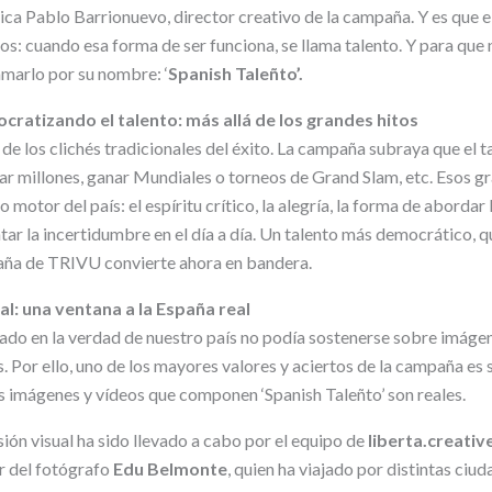
ica Pablo Barrionuevo, director creativo de la campaña. Y es que e
os: cuando esa forma de ser funciona, se llama talento. Y para que n
marlo por su nombre: ‘
Spanish Taleñto’.
ratizando el talento: más allá de los grandes hitos
 de los clichés tradicionales del éxito. La campaña subraya que el t
rar millones, ganar Mundiales o torneos de Grand Slam, etc. Esos g
o motor del país: el espíritu crítico, la alegría, la forma de abordar
ar la incertidumbre en el día a día. Un talento más democrático, q
aña de TRIVU convierte ahora en bandera.
al: una ventana a la España real
ado en la verdad de nuestro país no podía sostenerse sobre imágen
es. Por ello, uno de los mayores valores y aciertos de la campaña es
as imágenes y vídeos que componen ‘Spanish Taleñto’ son reales.
ión visual ha sido llevado a cabo por el equipo de
liberta.creativ
r del fotógrafo
Edu Belmonte
, quien ha viajado por distintas ciu