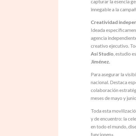
capturar la esencia g
innegable a la campañ
Creatividad indepen
Ideada específicament
agencia independient
creativo ejecutivo. To
Así Studio
, estudio 
Jiménez.
Para asegurar la visib
nacional. Destaca esp
colaboración estraté
meses de mayo y junio
Toda esta movilización
y de encuentro: la cel
en todo el mundo, dise
funcionen».