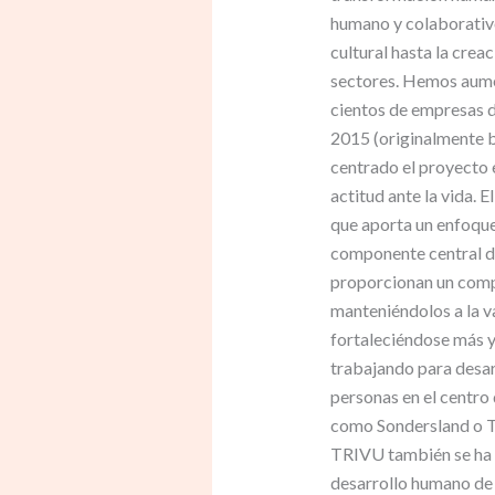
humano y colaborativo
cultural hasta la cre
sectores. Hemos aume
cientos de empresas d
2015 (originalmente b
centrado el proyecto e
actitud ante la vida.
que aporta un enfoque 
componente central del
proporcionan un compr
manteniéndolos a la v
fortaleciéndose más y
trabajando para desar
personas en el centro
como Sondersland o TA
TRIVU también se ha c
desarrollo humano de l