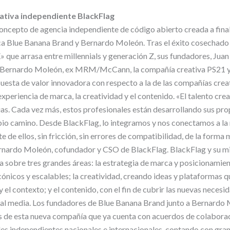
eativa independiente BlackFlag
oncepto de agencia independiente de código abierto creada a fina
a Blue Banana Brand y Bernardo Moleón. Tras el éxito cosechado 
» que arrasa entre millennials y generación Z, sus fundadores, Jua
a Bernardo Moleón, ex MRM/McCann, la compañía creativa PS21 
puesta de valor innovadora con respecto a la de las compañías crea
xperiencia de marca, la creatividad y el contenido. «El talento creat
cias. Cada vez más, estos profesionales están desarrollando sus pro
io camino. Desde BlackFlag, lo integramos y nos conectamos a l
 de ellos, sin fricción, sin errores de compatibilidad, de la forma 
rnardo Moleón, cofundador y CSO de BlackFlag. BlackFlag y su mi
 sobre tres grandes áreas: la estrategia de marca y posicionamient
ónicos y escalables; la creatividad, creando ideas y plataformas q
y el contexto; y el contenido, con el fin de cubrir las nuevas neces
al media. Los fundadores de Blue Banana Brand junto a Bernardo 
s de esta nueva compañía que ya cuenta con acuerdos de colaborac
es independientes nacionales e internacionales, contando con gra