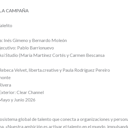
 LA CAMPAÑA
aleñto
ia: Inés Gimeno y Bernardo Moleón
jecutivo: Pablo Barrionuevo
 Así Studio (María Martínez Cortés y Carmen Bescansa
Rebeca Velvet, liberta.creative y Paula Rodríguez Pereiro
monte
Rivera
xterior: Clear Channel
 Mayo y Junio 2026
sistema global de talento que conecta a organizaciones y persona
. «Nuestra ambición es activar el talento en el mundo, impulsan