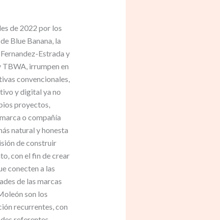
les de 2022 por los
de Blue Banana, la
n Fernandez-Estrada y
y TBWA, irrumpen en
tivas convencionales,
ivo y digital ya no
pios proyectos,
a marca o compañía
más natural y honesta
sión de construir
o, con el fin de crear
ue conecten a las
idades de las marcas
Moleón son los
ión recurrentes, con
ndes referentes