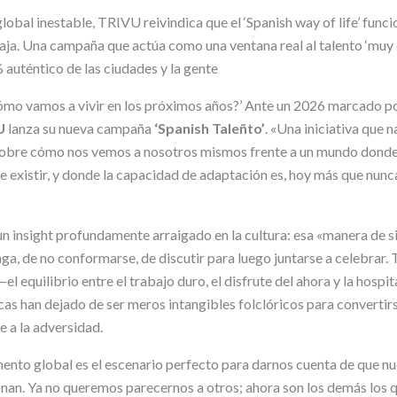
lobal inestable, TRIVU reivindica que el ‘Spanish way of life’ funcio
aja. Una campaña que actúa como una ventana real al talento ‘muy 
 auténtico de las ciudades y la gente
Cómo vamos a vivir en los próximos años?’ Ante un 2026 marcado po
U
lanza su nueva campaña
‘Spanish Taleñto’
. «Una iniciativa que 
sobre cómo nos vemos a nosotros mismos frente a un mundo donde 
e existir, y donde la capacidad de adaptación es, hoy más que nunca
n insight profundamente arraigado en la cultura: esa «manera de 
nga, de no conformarse, de discutir para luego juntarse a celebrar.
 —el equilibrio entre el trabajo duro, el disfrute del ahora y la ho
cas han dejado de ser meros intangibles folclóricos para convertir
e a la adversidad.
nto global es el escenario perfecto para darnos cuenta de que nue
onan. Ya no queremos parecernos a otros; ahora son los demás los q