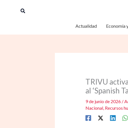
Ir
Buscar
al
contenido
Actualidad
Economía y
TRIVU activa
al ‘Spanish T
9 de junio de 2026
/
A
Nacional
,
Recursos h