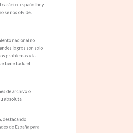
l carácter español hoy
o se nos olvide,
alento nacional no
randes logros son solo
 los problemas y la
ue tiene todo el
es de archivo o
 su absoluta
e
, destacando
dades de España para