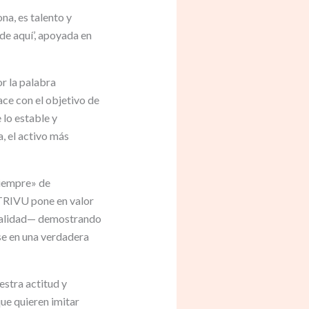
na, es talento y
de aquí’, apoyada en
r la palabra
nace con el objetivo de
lo estable y
, el activo más
siempre» de
 TRIVU pone en valor
spitalidad— demostrando
se en una verdadera
stra actitud y
ue quieren imitar