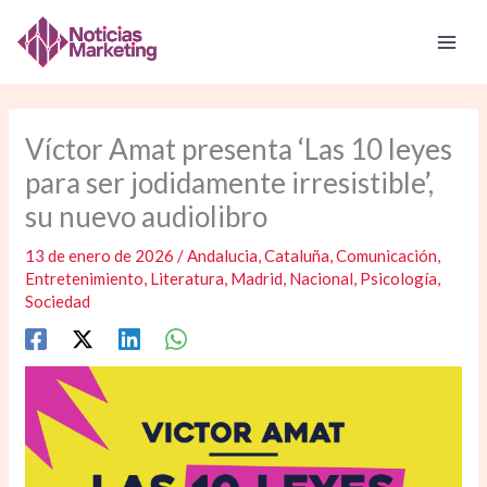
Ir
al
contenido
Víctor Amat presenta ‘Las 10 leyes
para ser jodidamente irresistible’,
su nuevo audiolibro
13 de enero de 2026
/
Andalucia
,
Cataluña
,
Comunicación
,
Entretenimiento
,
Literatura
,
Madrid
,
Nacional
,
Psicología
,
Sociedad