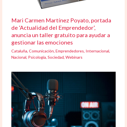
Mari Carmen Martínez Poyato, portada
de ‘Actualidad del Emprendedor’,
anuncia un taller gratuito para ayudar a
gestionar las emociones
Cataluña
,
Comunicación
,
Emprendedores
,
Internacional
,
Nacional
,
Psicología
,
Sociedad
,
Webinars