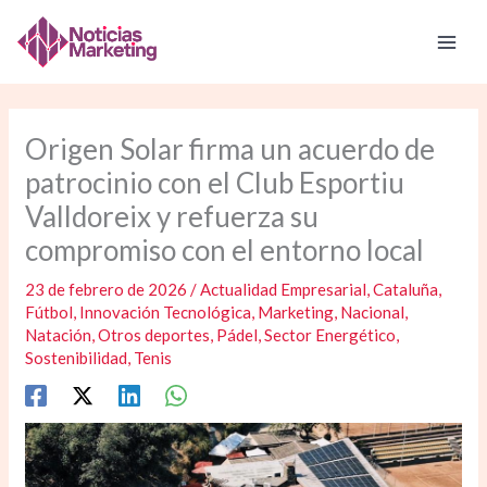
Ir
al
contenido
Origen Solar firma un acuerdo de
patrocinio con el Club Esportiu
Valldoreix y refuerza su
compromiso con el entorno local
23 de febrero de 2026
/
Actualidad Empresarial
,
Cataluña
,
Fútbol
,
Innovación Tecnológica
,
Marketing
,
Nacional
,
Natación
,
Otros deportes
,
Pádel
,
Sector Energético
,
Sostenibilidad
,
Tenis