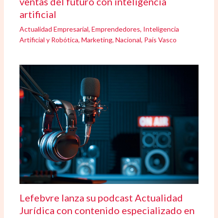
ventas del futuro con inteligencia
artificial
Actualidad Empresarial
,
Emprendedores
,
Inteligencia
Artificial y Robótica
,
Marketing
,
Nacional
,
País Vasco
Lefebvre lanza su podcast Actualidad
Jurídica con contenido especializado en