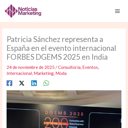
Ir
al
contenido
Patricia Sánchez representa a
España en el evento internacional
FORBES DGEMS 2025 en India
24 de noviembre de 2025
/
Consultoría
,
Eventos
,
Internacional
,
Marketing
,
Moda