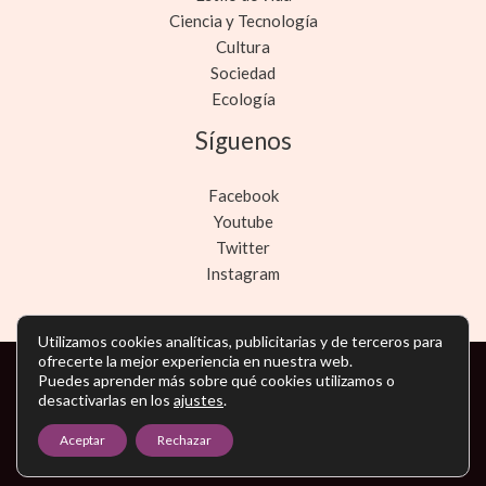
Ciencia y Tecnología
Cultura
Sociedad
Ecología
Síguenos
Facebook
Youtube
Twitter
Instagram
Utilizamos cookies analíticas, publicitarias y de terceros para
ofrecerte la mejor experiencia en nuestra web.
Puedes aprender más sobre qué cookies utilizamos o
Copyright © Todos los derechos reservados -
desactivarlas en los
ajustes
.
noticiasmarketing.es
Aceptar
Rechazar
Política de privacidad
-
Política de cookies
-
Contacto