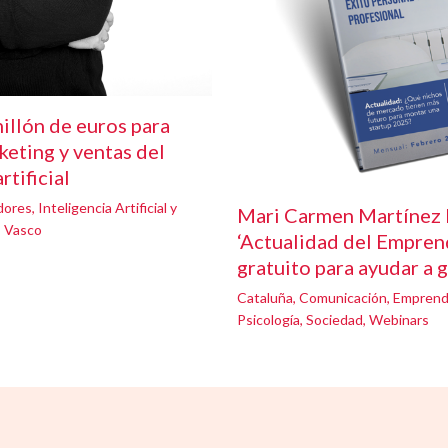
illón de euros para
keting y ventas del
rtificial
dores
,
Inteligencia Artificial y
Mari Carmen Martínez 
s Vasco
‘Actualidad del Emprend
gratuito para ayudar a 
Cataluña
,
Comunicación
,
Emprend
Psicología
,
Sociedad
,
Webinars