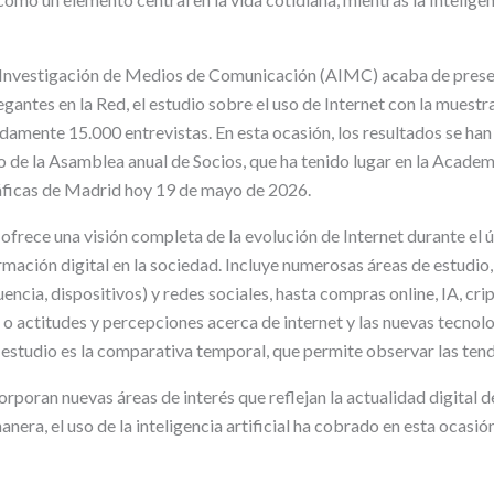
 Investigación de Medios de Comunicación (AIMC) acaba de presen
gantes en la Red, el estudio sobre el uso de Internet con la muest
amente 15.000 entrevistas. En esta ocasión, los resultados se ha
o de la Asamblea anual de Socios, que ha tenido lugar en la Academi
ficas de Madrid hoy 19 de mayo de 2026.
frece una visión completa de la evolución de Internet durante el ú
mación digital en la sociedad. Incluye numerosas áreas de estudio,
uencia, dispositivos) y redes sociales, hasta compras online, IA, c
o actitudes y percepciones acerca de internet y las nuevas tecnolo
 estudio es la comparativa temporal, que permite observar las tend
orporan nuevas áreas de interés que reflejan la actualidad digital
anera, el uso de la inteligencia artificial ha cobrado en esta ocasió