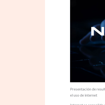
Presentación de resul
el uso de internet
Internet se consolida 