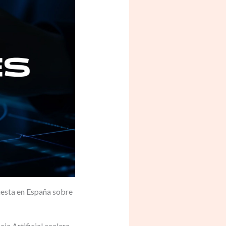
uesta en España sobre
ia Artificial acelera