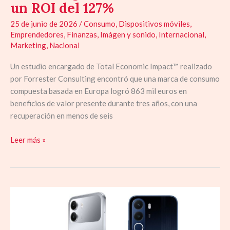
un ROI del 127%
un
25 de junio de 2026
/
Consumo
,
Dispositivos móviles
,
ROI
Emprendedores
,
Finanzas
,
Imágen y sonido
,
Internacional
,
del
Marketing
,
Nacional
127%
Un estudio encargado de Total Economic Impact™ realizado
por Forrester Consulting encontró que una marca de consumo
compuesta basada en Europa logró 863 mil euros en
beneficios de valor presente durante tres años, con una
recuperación en menos de seis
Leer más »
realme
celebra
Amazon
Prime