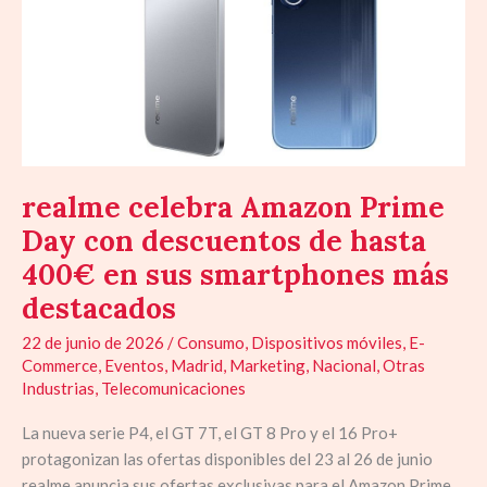
Day
con
descuentos
de
hasta
400€
en
realme celebra Amazon Prime
sus
Day con descuentos de hasta
smartphones
más
400€ en sus smartphones más
destacados
destacados
22 de junio de 2026
/
Consumo
,
Dispositivos móviles
,
E-
Commerce
,
Eventos
,
Madrid
,
Marketing
,
Nacional
,
Otras
Industrias
,
Telecomunicaciones
La nueva serie P4, el GT 7T, el GT 8 Pro y el 16 Pro+
protagonizan las ofertas disponibles del 23 al 26 de junio
realme anuncia sus ofertas exclusivas para el Amazon Prime