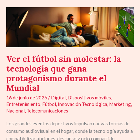
Ver
el
fútbol
sin
molestar:
la
tecnología
Ver el fútbol sin molestar: la
que
tecnología que gana
gana
protagonismo durante el
protagonismo
durante
Mundial
el
16 de junio de 2026
/
Digital
,
Dispositivos móviles
,
Mundial
Entretenimiento
,
Fútbol
,
Innovación Tecnológica
,
Marketing
,
Nacional
,
Telecomunicaciones
Los grandes eventos deportivos impulsan nuevas formas de
consumo audiovisual en el hogar, donde la tecnología ayuda a
compatibilizar aficiones, descanso y ocio compartido.