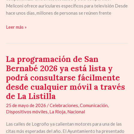
Meliconi ofrece auriculares específicos para televisión Desde
hace unos días, millones de personas se reúnen frente
Leer más »
La programación de San
La
programación
Bernabé 2026 ya está lista y
de
podrá consultarse fácilmente
San
desde cualquier móvil a través
Bernabé
2026
de La Listilla
ya
25 de mayo de 2026
/
Celebraciones
,
Comunicación
,
está
Dispositivos móviles
,
La Rioja
,
Nacional
lista
y
Las calles de Logroño ya calientan motores para una de las
podrá
citas más esperadas del año. El Ayuntamiento ha presentado