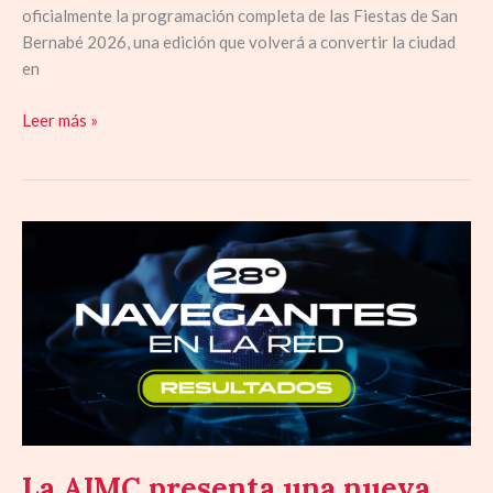
consultarse
oficialmente la programación completa de las Fiestas de San
fácilmente
Bernabé 2026, una edición que volverá a convertir la ciudad
desde
en
cualquier
móvil
Leer más »
a
través
de
La
La
Listilla
AIMC
presenta
una
nueva
edición
de
Navegantes
en
la
La AIMC presenta una nueva