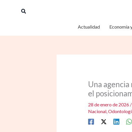
Ir
Buscar
al
contenido
Actualidad
Economía y
Una agencia 
el posiciona
28 de enero de 2026
Nacional
,
Odontologí