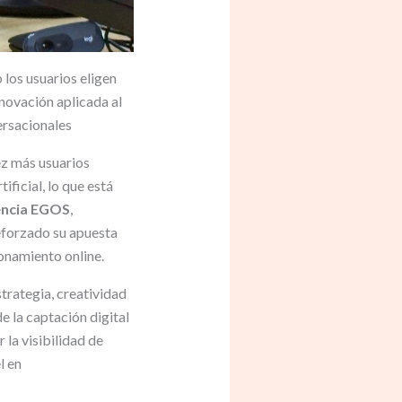
 los usuarios eligen
novación aplicada al
ersacionales
ez más usuarios
ficial, lo que está
ncia EGOS
,
eforzado su apuesta
ionamiento online.
trategia, creatividad
e la captación digital
 la visibilidad de
l en