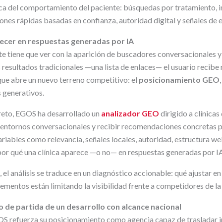
a del comportamiento del paciente: búsquedas por tratamiento, in
ones rápidas basadas en confianza, autoridad digital y señales de 
ecer en respuestas generadas por IA
te tiene que ver con la aparición de buscadores conversacionales 
resultados tradicionales —una lista de enlaces— el usuario recibe 
ue abre un nuevo terreno competitivo: el
posicionamiento GEO
s generativos.
reto, EGOS ha desarrollado un
analizador GEO
dirigido a clínicas
 entornos conversacionales y recibir recomendaciones concretas p
riables como relevancia, señales locales, autoridad, estructura we
por qué una clínica aparece —o no— en respuestas generadas por IA
 el análisis se traduce en un diagnóstico accionable: qué ajustar en
lementos están limitando la visibilidad frente a competidores de l
 de partida de un desarrollo con alcance nacional
OS refuerza su posicionamiento como agencia capaz de trasladar 