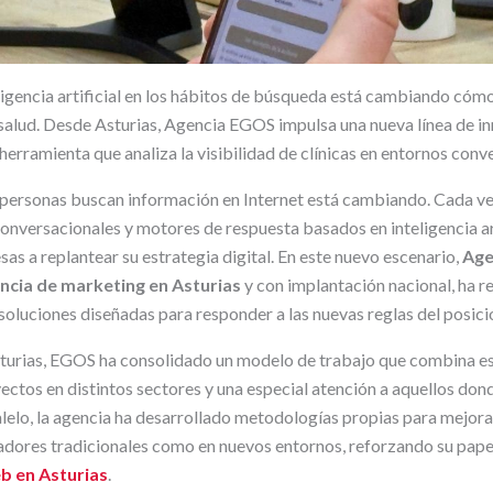
eligencia artificial en los hábitos de búsqueda está cambiando cómo
 salud. Desde Asturias, Agencia EGOS impulsa una nueva línea de in
herramienta que analiza la visibilidad de clínicas en entornos conv
s personas buscan información en Internet está cambiando. Cada v
onversacionales y motores de respuesta basados en inteligencia arti
as a replantear su estrategia digital. En este nuevo escenario,
Age
ncia de marketing en Asturias
y con implantación nacional, ha r
 soluciones diseñadas para responder a las nuevas reglas del posic
turias, EGOS ha consolidado un modelo de trabajo que combina es
ectos en distintos sectores y una especial atención a aquellos dond
ralelo, la agencia ha desarrollado metodologías propias para mejorar
dores tradicionales como en nuevos entornos, reforzando su pape
b en Asturias
.