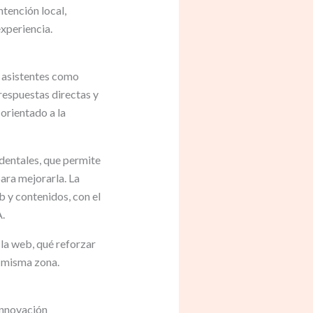
tención local,
experiencia.
y asistentes como
respuestas directas y
, orientado a la
 dentales, que permite
ara mejorarla. La
b y contenidos, con el
.
 la web, qué reforzar
a misma zona.
innovación