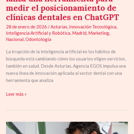
dentales
medir el posicionamiento de
en
ChatGPT
clínicas dentales en ChatGPT
28 de enero de 2026
/
Asturias
,
Innovación Tecnológica
,
Inteligencia Artificial y Robótica
,
Madrid
,
Marketing
,
Nacional
,
Odontología
La irrupción de la inteligencia artificial en los hábitos de
búsqueda está cambiando cómo los usuarios eligen servicios,
también en salud. Desde Asturias, Agencia EGOS impulsa una
nueva línea de innovación aplicada al sector dental con una
herramienta que analiza
Leer más »
Agencia
EGOS