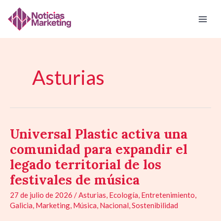
Ir
al
contenido
Asturias
Universal Plastic activa una
Universal
Plastic
comunidad para expandir el
activa
legado territorial de los
una
festivales de música
comunidad
para
27 de julio de 2026
/
Asturias
,
Ecología
,
Entretenimiento
,
expandir
Galicia
,
Marketing
,
Música
,
Nacional
,
Sostenibilidad
el