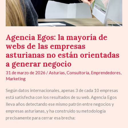
empresas
asturianas
no
están
orientadas
Agencia Egos: la mayoría de
a
webs de las empresas
generar
asturianas no están orientadas
negocio
a generar negocio
31 de marzo de 2026
/
Asturias
,
Consultoría
,
Emprendedores
,
Marketing
Según datos internacionales, apenas 3 de cada 10 empresas
está satisfecha con los resultados de su web. Agencia Egos
lleva años detectando ese mismo patrón entre negocios y
empresas asturianas, y ha construido su metodología
precisamente para cerrar esa brecha: