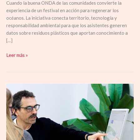
Cuando la buena ONDA de las comunidades convierte la
legado
experiencia de un festival en acción para regenerar los
territorial
océanos. La iniciativa conecta territorio, tecnología y
de
responsabilidad ambiental para que los asistentes generen
los
datos sobre residuos plásticos que aportan conocimiento a
festivales
[…]
de
música
Leer más »
Agencia
Egos:
la
mayoría
de
webs
de
las