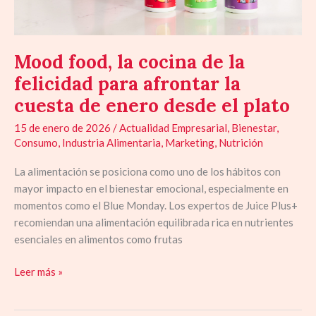
la
cuesta
de
Mood food, la cocina de la
enero
desde
felicidad para afrontar la
el
cuesta de enero desde el plato
plato
15 de enero de 2026
/
Actualidad Empresarial
,
Bienestar
,
Consumo
,
Industria Alimentaria
,
Marketing
,
Nutrición
La alimentación se posiciona como uno de los hábitos con
mayor impacto en el bienestar emocional, especialmente en
momentos como el Blue Monday. Los expertos de Juice Plus+
recomiendan una alimentación equilibrada rica en nutrientes
esenciales en alimentos como frutas
Leer más »