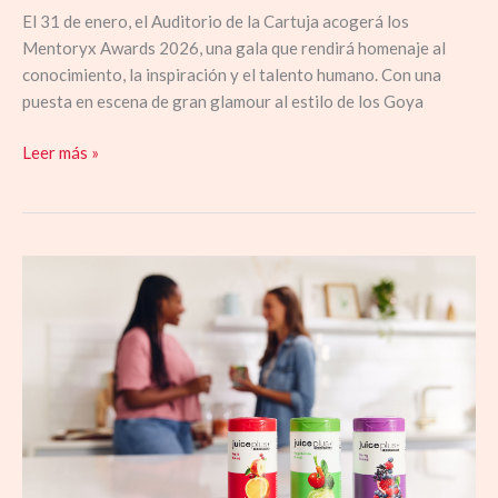
El 31 de enero, el Auditorio de la Cartuja acogerá los
Mentoryx Awards 2026, una gala que rendirá homenaje al
conocimiento, la inspiración y el talento humano. Con una
puesta en escena de gran glamour al estilo de los Goya
Leer más »
Mood
food,
la
cocina
de
la
felicidad
para
afrontar