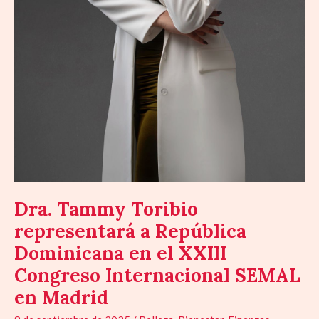
Dra. Tammy Toribio
representará a República
Dominicana en el XXIII
Congreso Internacional SEMAL
en Madrid