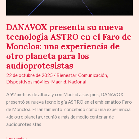
de
Moncloa:
una
experiencia
DANAVOX presenta su nueva
de
tecnología ASTRO en el Faro de
otro
Moncloa: una experiencia de
planeta
para
otro planeta para los
los
audioprotesistas
audioprotesistas
22 de octubre de 2025
/
Bienestar
,
Comunicación
,
Dispositivos móviles
,
Madrid
,
Nacional
A 92 metros de altura y con Madrid a sus pies, DANAVOX
presentó su nueva tecnología ASTRO en el emblemático Faro
de Moncloa. El lanzamiento, concebido como una experiencia
«de otro planeta», reunió a más de medio centenar de
audioprotesistas
Leer más »