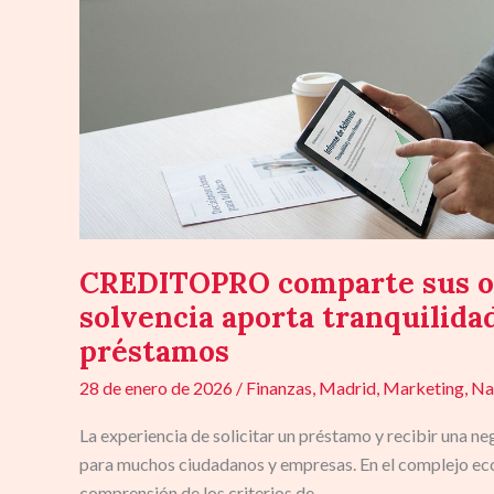
solvencia
aporta
tranquilidad
y
ayuda
para
obtener
préstamos
CREDITOPRO comparte sus op
solvencia aporta tranquilida
préstamos
28 de enero de 2026
/
Finanzas
,
Madrid
,
Marketing
,
Na
La experiencia de solicitar un préstamo y recibir una neg
para muchos ciudadanos y empresas. En el complejo ecos
comprensión de los criterios de