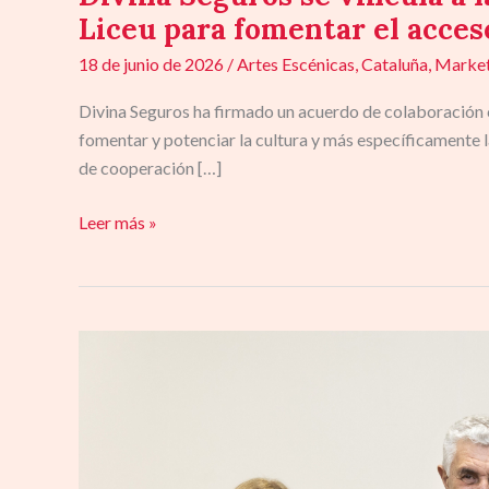
Liceu para fomentar el acceso
18 de junio de 2026
/
Artes Escénicas
,
Cataluña
,
Market
Divina Seguros ha firmado un acuerdo de colaboración c
fomentar y potenciar la cultura y más específicamente 
de cooperación […]
Leer más »
Santander
Mapfre
Hipoteca
Inversa
firma
un