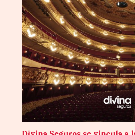
a
la
Fundació
del
Gran
Teatre
del
Liceu
para
fomentar
el
acceso
a
la
ópera
Divina Seguros se vincula a 