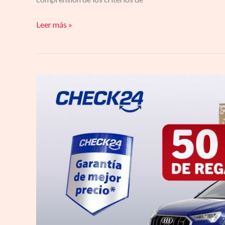
Leer más »
CHECK24
presenta
EL
CHECKAZO,
una
campaña
millonaria
con
la
que
espera
convertirse