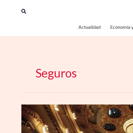
Ir
Buscar
al
contenido
Actualidad
Economía y
Seguros
Divina
Seguros
se
vincula