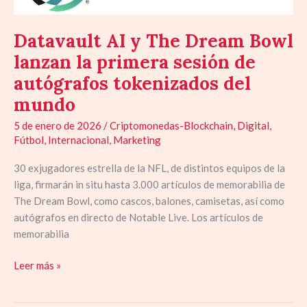
Dream
Bowl
Datavault AI y The Dream Bowl
lanzan
lanzan la primera sesión de
la
primera
autógrafos tokenizados del
sesión
mundo
de
autógrafos
5 de enero de 2026
/
Criptomonedas-Blockchain
,
Digital
,
tokenizados
Fútbol
,
Internacional
,
Marketing
del
30 exjugadores estrella de la NFL, de distintos equipos de la
mundo
liga, firmarán in situ hasta 3.000 artículos de memorabilia de
The Dream Bowl, como cascos, balones, camisetas, así como
autógrafos en directo de Notable Live. Los artículos de
memorabilia
Leer más »