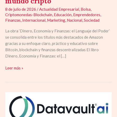
mundo cripto
8 de julio de 2026
/
Actualidad Empresarial
,
Bolsa
,
Criptomonedas-Blockchain
,
Educación
,
Emprendedores
,
Finanzas
,
Internacional
,
Marketing
,
Nacional
,
Sociedad
La obra ‘Dinero, Economía y Finanzas: el Lenguaje del Poder’
se consolida entre los títulos más destacados de Amazon
gracias a su enfoque claro, práctico y educativo sobre
Bitcoin, blockchain y finanzas descentralizadas El libro
Dinero, Economía y Finanzas: el […]
Leer más »
Datavault
AI
y
The