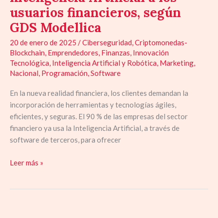
Artificial
usuarios financieros, según
a
GDS Modellica
los
usuarios
20 de enero de 2025
/
Ciberseguridad
,
Criptomonedas-
financieros,
Blockchain
,
Emprendedores
,
Finanzas
,
Innovación
según
Tecnológica
,
Inteligencia Artificial y Robótica
,
Marketing
,
Nacional
,
Programación
,
Software
GDS
Modellica
En la nueva realidad financiera, los clientes demandan la
incorporación de herramientas y tecnologías ágiles,
eficientes, y seguras. El 90 % de las empresas del sector
financiero ya usa la Inteligencia Artificial, a través de
software de terceros, para ofrecer
Leer más »